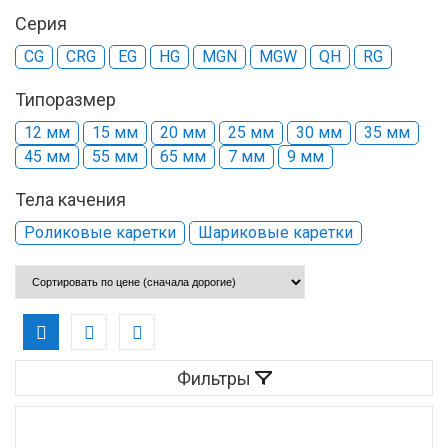
Серия
CG
CRG
EG
HG
MGN
MGW
QH
RG
Типоразмер
12 мм
15 мм
20 мм
25 мм
30 мм
35 мм
45 мм
55 мм
65 мм
7 мм
9 мм
Тела качения
Роликовые каретки
Шариковые каретки
Фильтры