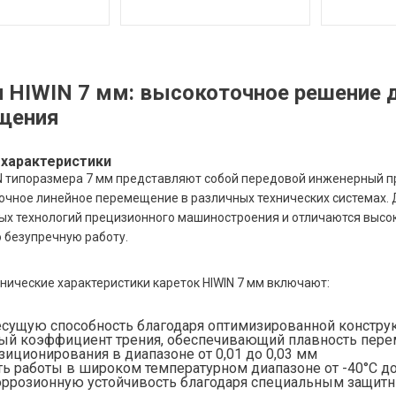
 HIWIN 7 мм: высокоточное решение 
щения
 характеристики
N типоразмера 7 мм представляют собой передовой инженерный п
очное линейное перемещение в различных технических системах.
х технологий прецизионного машиностроения и отличаются высок
 безупречную работу.
нические характеристики кареток HIWIN 7 мм включают:
сущую способность благодаря оптимизированной конструк
й коэффициент трения, обеспечивающий плавность пер
зиционирования в диапазоне от 0,01 до 0,03 мм
ь работы в широком температурном диапазоне от -40°C до
ррозионную устойчивость благодаря специальным защит