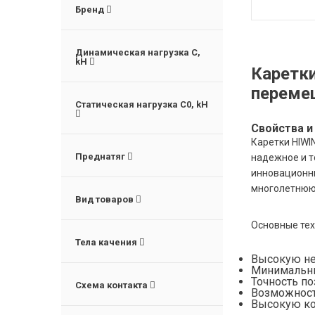
Бренд
Динамическая нагрузка C,
kН
Каретки
переме
Статическая нагрузка C0, kH
Свойства и
Каретки HIWI
Преднатяг
надежное и т
инновационны
многолетнюю
Вид товаров
Основные тех
Тела качения
Высокую не
Минимальны
Точность по
Схема контакта
Возможност
Высокую ко