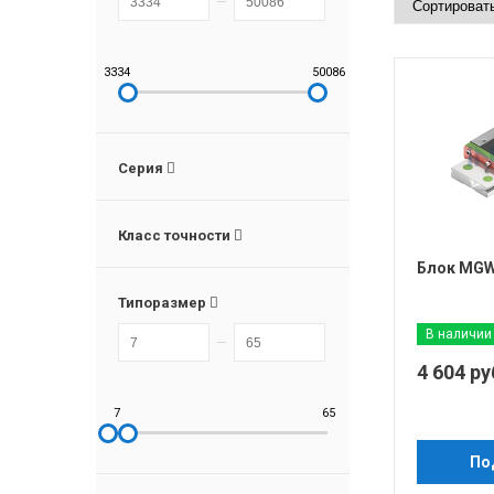
3334
50086
Серия
Класс точности
Блок MGW
Типоразмер
В наличии
4 604 ру
7
65
По