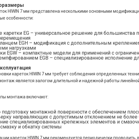
поразмеры
ток HIWIN 7 мм представлена несколькими основными модификаци
ые особенности:
е каретки EG – универсальное решение для большинства
перемещения
фланцем EGH – модификация с дополнительным креплением,
ми нагрузками
тки EGW – компактные модели для применений с ограниче
демпфированием EGB – специализированное исполнение дл
ксплуатация
новки кареток HIWIN 7 мм требует соблюдения определенных техни
онтаж является залогом длительной и надежной работы линейно
апы монтажа включают:
 подготовку монтажной поверхности с обеспечением плоск
ерку направляющих с допустимым отклонением не более 
ние специализированных крепежных элементов и смазоч
смазку и обкатку системы
ации кареток HIWIN 7 мм рекомендуется периодически проводить 