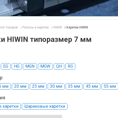
лог товаров
Рельсы и каретки
HIWIN
Каретки HIWIN
и HIWIN типоразмер 7 мм
EG
HG
MGN
MGW
QH
RG
р
5 мм
20 мм
25 мм
30 мм
35 мм
45 мм
55 мм
ния
 каретки
Шариковые каретки