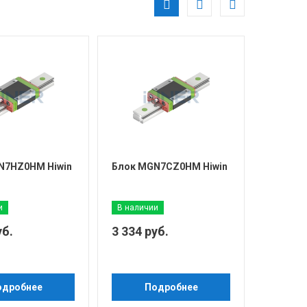
N7HZ0HM Hiwin
Блок MGN7CZ0HM Hiwin
и
В наличии
уб.
3 334 руб.
одробнее
Подробнее