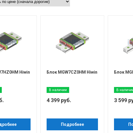
7HZ0HM Hiwin
Блок MGW7CZ0HM Hiwin
Блок MG
В наличии
В наличи
б.
4 399 руб.
3 599 р
дробнее
Подробнее
П