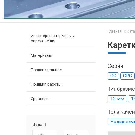
Главная
Ката
Инженерные термины и
определения
Каретк
Материалы
Серия
Познавательное
CG
CRG
Принцип работы
Типоразме
12 мм
1
Сравнения
Тела каче
Роликовые
Цена