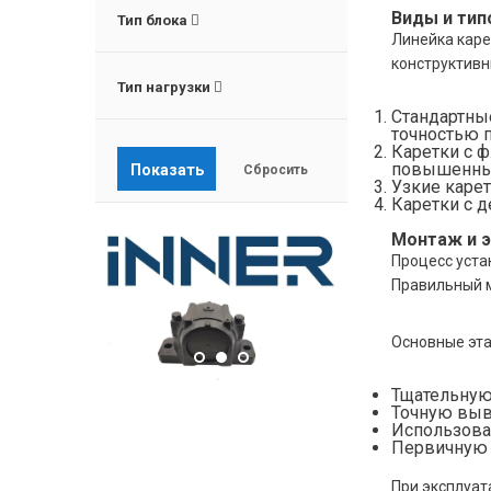
Виды и ти
Тип блока
Линейка каре
конструктивн
Тип нагрузки
Стандартны
точностью 
Каретки с 
повышенны
Узкие каре
Каретки с 
Монтаж и э
Процесс уста
Правильный м
Основные эт
Тщательную
Точную выв
Использова
Первичную 
При эксплуат