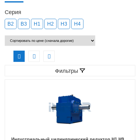
Серия
B2
B3
H1
H2
Н3
Н4
Фильтры
Индустриальный цилиндрический редуктор H1.H9