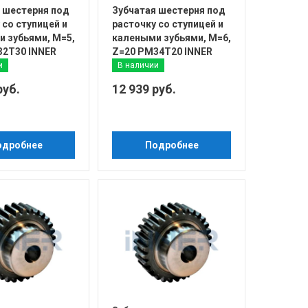
 шестерня под
Зубчатая шестерня под
 со ступицей и
расточку со ступицей и
 зубьями, М=5,
калеными зубьями, М=6,
32T30 INNER
Z=20 PM34T20 INNER
и
В наличии
руб.
12 939 руб.
одробнее
Подробнее