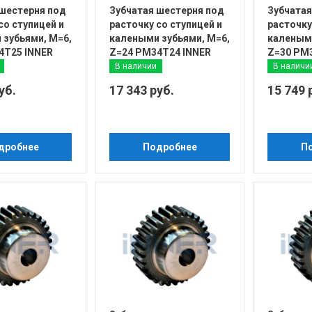
 шестерня под
Зубчатая шестерня под
Зубчатая
со ступицей и
расточку со ступицей и
расточку
 зубьями, М=6,
калеными зубьями, М=6,
калеными
4T25 INNER
Z=24 PM34T24 INNER
Z=30 PM
В наличии
В наличи
уб.
17 343 руб.
15 749 
дробнее
Подробнее
П