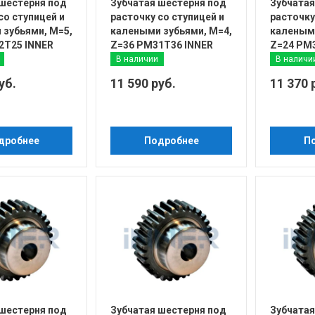
 шестерня под
Зубчатая шестерня под
Зубчатая
со ступицей и
расточку со ступицей и
расточку
 зубьями, М=5,
калеными зубьями, М=4,
калеными
2T25 INNER
Z=36 PM31T36 INNER
Z=24 PM
В наличии
В наличи
уб.
11 590 руб.
11 370 
дробнее
Подробнее
П
 шестерня под
Зубчатая шестерня под
Зубчатая