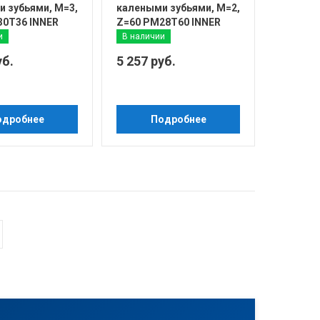
 зубьями, М=3,
калеными зубьями, М=2,
30T36 INNER
Z=60 PM28T60 INNER
и
В наличии
уб.
5 257 руб.
одробнее
Подробнее