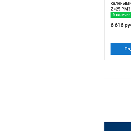
калеными
Z=25 PM3
В наличии
6 616 ру
По