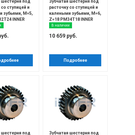
 шестерня под
Зубчатая шестерня под
 со ступицей и
расточку со ступицей и
 зубьями, М=5,
калеными зубьями, М=6,
32T24 INNER
Z=18 PM34T18 INNER
и
В наличии
руб.
10 659 руб.
одробнее
Подробнее
 шестерня под
Зубчатая шестерня под