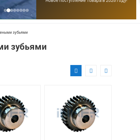
Новое поступление товара в 2026 году!
леными зубьями
ми зубьями