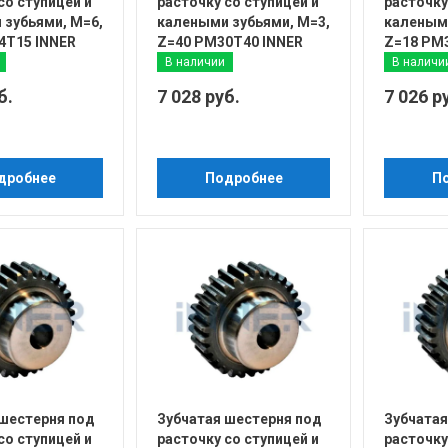
со ступицей и
расточку со ступицей и
расточку
 зубьями, М=6,
калеными зубьями, М=3,
калеными
4T15 INNER
Z=40 PM30T40 INNER
Z=18 PM
В наличии
В наличи
б.
7 028 руб.
7 026 р
дробнее
Подробнее
П
 шестерня под
Зубчатая шестерня под
Зубчатая
со ступицей и
расточку со ступицей и
расточку