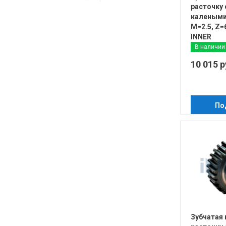
расточку 
калеными
М=2.5, Z
INNER
В наличии
10 015 р
По
Зубчатая