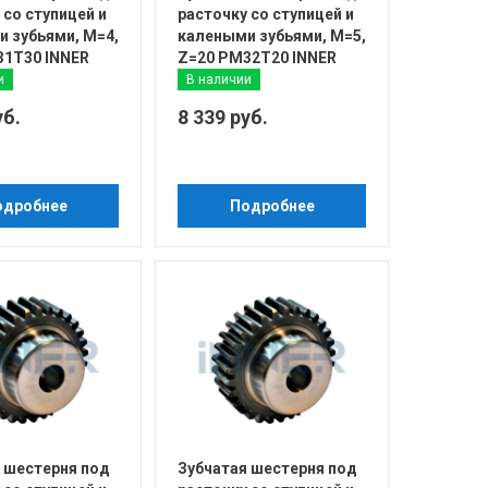
 со ступицей и
расточку со ступицей и
 зубьями, М=4,
калеными зубьями, М=5,
31T30 INNER
Z=20 PM32T20 INNER
и
В наличии
уб.
8 339 руб.
одробнее
Подробнее
 шестерня под
Зубчатая шестерня под