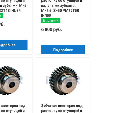
 со ступицей и
расточку со ступицей и
 зубьями, М=5,
калеными зубьями,
32T18 INNER
М=2.5, Z=50 PM29T50
INNER
и
В наличии
уб.
6 800 руб.
одробнее
Подробнее
 шестерня под
Зубчатая шестерня под
 со ступицей и
расточку со ступицей и