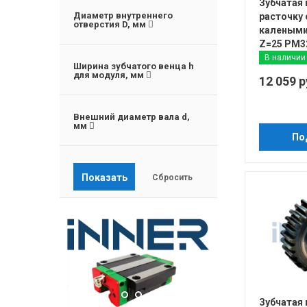
Зубчатая
Диаметр внутреннего
расточку 
отверстия D, мм
калеными
Z=25 PM3
В наличии
Ширина зубчатого венца h
для модуля, мм
12 059 р
Внешний диаметр вала d,
мм
По
Зубчатая