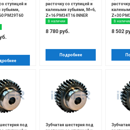
со ступицей и
расточку со ступицей и
расточку
 зубьями,
калеными зубьями, М=6,
калеными
=60 PM29T60
Z=16 PM34T16 INNER
Z=30 PM
В наличии
В наличи
8 780 руб.
8 502 р
уб.
Подробнее
П
дробнее
 шестерня под
Зубчатая шестерня под
Зубчатая