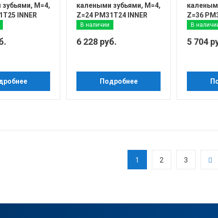
 зубьями, М=4,
калеными зубьями, М=4,
калеными
1T25 INNER
Z=24 PM31T24 INNER
Z=36 PM
В наличии
В наличи
б.
6 228 руб.
5 704 р
дробнее
Подробнее
П
1
2
3