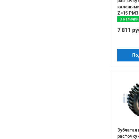
расточку 
калеными
Z=15 PM3
В наличии
7 811 ру
По
Зубчатая
расточку 