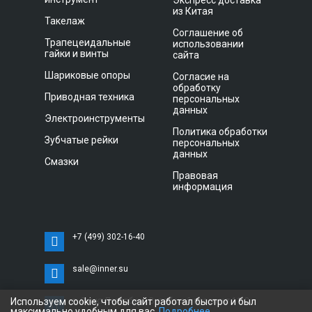
Экспресс доставка
из Китая
Такелаж
Соглашение об
Трапецеидальные
использовании
гайки и винты
сайта
Шариковые опоры
Согласие на
обработку
Приводная техника
персональных
данных
Электроинструменты
Политика обработки
Зубчатые рейки
персональных
данных
Смазки
Правовая
информация
+7 (499) 302-16-40
sale@inner.su
Используем cookie, чтобы сайт работал быстро и был
г. Санкт-Петербург, Витебский проспект 11 С,
максимально удобным для вас.
Подробнее