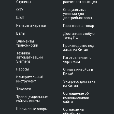
Ступицы
расчет оптовых цен
ОПУ
Специальные
условия для
ШВП
дистрибьюторов
Рельсы и каретки
Гарантия на товар
Валы
Доставка в любую
точку РФ
Элементы
трансмиссии
Производство под
заказ из Китая
Техника
автоматизации
Изготовление по
Siemens
чертежам
Насосы
Оплата инвойса в
Китай
Измерительный
инструмент
Экспресс доставка
из Китая
Такелаж
Соглашение об
Трапецеидальные
использовании
гайки и винты
сайта
Шариковые опоры
Согласие на
обработку