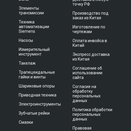
точку РФ
Элементы
трансмиссии
Производство под
заказ из Китая
Техника
автоматизации
Изготовление по
Siemens
чертежам
Насосы
Оплата инвойса в
Китай
Измерительный
инструмент
Экспресс доставка
из Китая
Такелаж
Соглашение об
Трапецеидальные
использовании
гайки и винты
сайта
Шариковые опоры
Согласие на
обработку
Приводная техника
персональных
данных
Электроинструменты
Политика обработки
Зубчатые рейки
персональных
данных
Смазки
Правовая