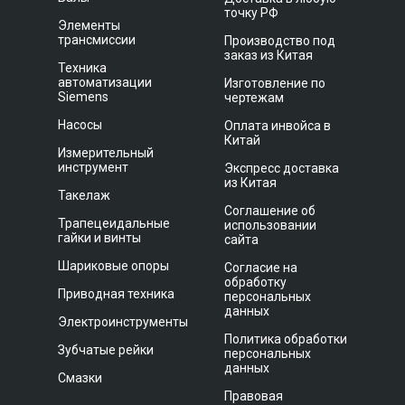
точку РФ
Элементы
трансмиссии
Производство под
заказ из Китая
Техника
автоматизации
Изготовление по
Siemens
чертежам
Насосы
Оплата инвойса в
Китай
Измерительный
инструмент
Экспресс доставка
из Китая
Такелаж
Соглашение об
Трапецеидальные
использовании
гайки и винты
сайта
Шариковые опоры
Согласие на
обработку
Приводная техника
персональных
данных
Электроинструменты
Политика обработки
Зубчатые рейки
персональных
данных
Смазки
Правовая