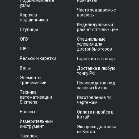
Подшипниковые
Контакты
узлы
Часто задаваемые
Корпуса
вопросы
подшипников
Индивидуальный
Ступицы
расчет оптовых цен
ОПУ
Специальные
условия для
ШВП
дистрибьюторов
Рельсы и каретки
Гарантия на товар
Валы
Доставка в любую
точку РФ
Элементы
трансмиссии
Производство под
заказ из Китая
Техника
автоматизации
Изготовление по
Siemens
чертежам
Насосы
Оплата инвойса в
Китай
Измерительный
инструмент
Экспресс доставка
из Китая
Такелаж