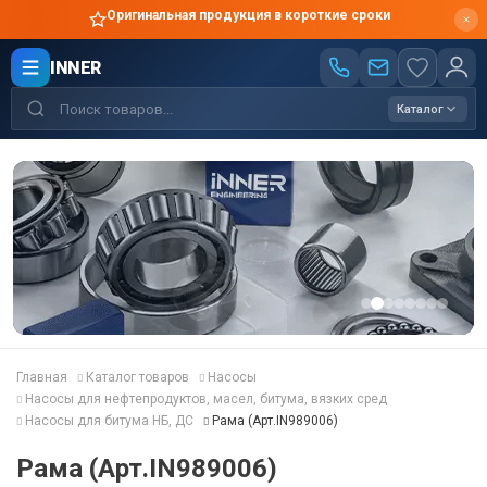
Оригинальная продукция в короткие сроки
INNER
Каталог
Главная
Каталог товаров
Насосы
Насосы для нефтепродуктов, масел, битума, вязких сред
Насосы для битума НБ, ДС
Рама (Арт.IN989006)
Рама (Арт.IN989006)