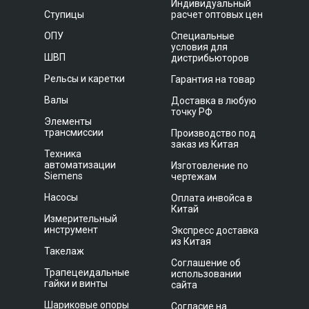
Индивидуальный
Ступицы
расчет оптовых цен
ОПУ
Специальные
условия для
ШВП
дистрибьюторов
Рельсы и каретки
Гарантия на товар
Валы
Доставка в любую
точку РФ
Элементы
трансмиссии
Производство под
заказ из Китая
Техника
автоматизации
Изготовление по
Siemens
чертежам
Насосы
Оплата инвойса в
Китай
Измерительный
инструмент
Экспресс доставка
из Китая
Такелаж
Соглашение об
Трапецеидальные
использовании
гайки и винты
сайта
Шариковые опоры
Согласие на