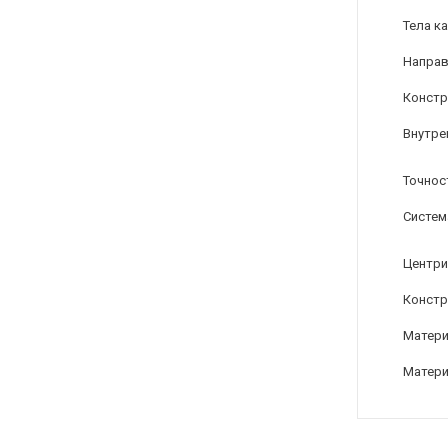
Тела к
Направ
Констр
Внутре
Точнос
Систем
Центри
Констр
Матери
Матери