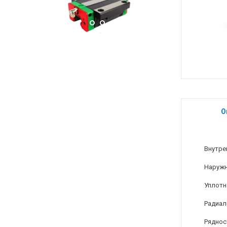
О
Внутре
Наружн
Уплотн
Радиал
Ряднос