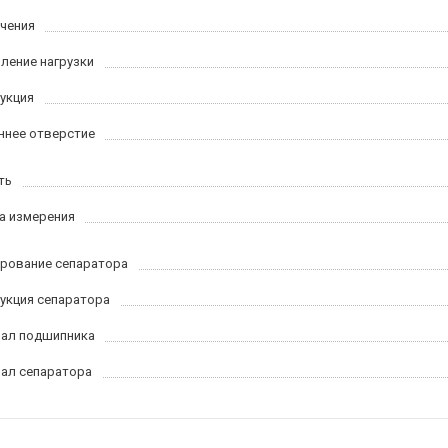
ачения
ление нагрузки
укция
ннее отверстие
ть
а измерения
рование сепаратора
укция сепаратора
ал подшипника
ал сепаратора