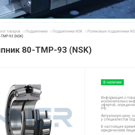
лог товаров
Подшипники
Подшипники NSK
Роликовые подшипники NS
-TMP-93 (NSK)
пник 80-TMP-93 (NSK)
В наличии
Информация о това
исключительно инф
офертой, определя
РФ.
Актуальную цену, н
у специалистов от
В настоящее время
юридическим лицам