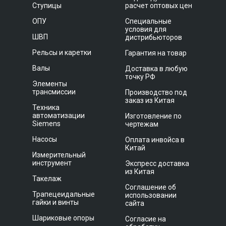
Ступицы
расчет оптовых цен
ОПУ
Специальные
условия для
ШВП
дистрибьюторов
Рельсы и каретки
Гарантия на товар
Валы
Доставка в любую
точку РФ
Элементы
трансмиссии
Производство под
заказ из Китая
Техника
автоматизации
Изготовление по
Siemens
чертежам
Насосы
Оплата инвойса в
Китай
Измерительный
инструмент
Экспресс доставка
из Китая
Такелаж
Соглашение об
Трапецеидальные
использовании
гайки и винты
сайта
Шариковые опоры
Согласие на