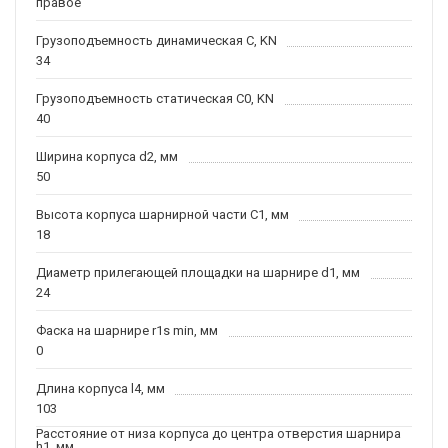
правое
Грузоподъемность динамическая C, KN
34
Грузоподъемность статическая C0, KN
40
Ширина корпуса d2, мм
50
Высота корпуса шарнирной части C1, мм
18
Диаметр прилегающей площадки на шарнире d1, мм
24
Фаска на шарнире r1s min, мм
0
Длина корпуса l4, мм
103
Расстояние от низа корпуса до центра отверстия шарнира
h1, мм