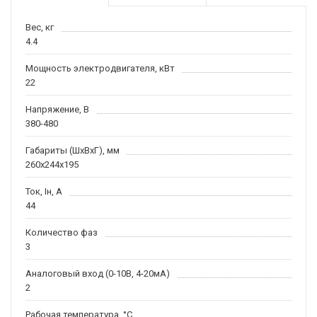
Вес, кг
4.4
Мощность электродвигателя, кВт
22
Напряжение, В
380-480
Габариты (ШхВхГ), мм
260х244х195
Ток, Iн, А
44
Количество фаз
3
Аналоговый вход (0-10В, 4-20мА)
2
Рабочая температура, °С