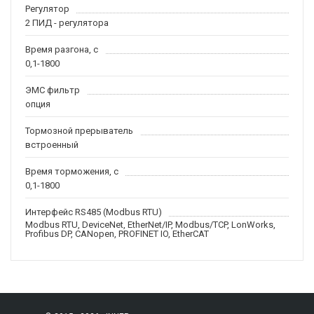
Регулятор
2 ПИД - регулятора
Время разгона, с
0,1-1800
ЭМС фильтр
опция
Тормозной прерыватель
встроенный
Время торможения, с
0,1-1800
Интерфейс RS485 (Modbus RTU)
Modbus RTU, DeviceNet, EtherNet/IP, Modbus/TCP, LonWorks,
Profibus DP, CANopen, PROFINET IO, EtherCAT