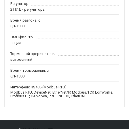
Регулятор
2 ПИД - регулятора
Время разгона, с
0,1-1800
ЭМС фильтр
опция
Тормозной прерыватель
встроенный
Время торможения, с
0,1-1800
Интерфейс RS485 (Modbus RTU)
Modbus RTU, DeviceNet, EtherNet/IP, Modbus/TCP, LonWorks,
Profibus DP, CANopen, PROFINET IO, EtherCAT