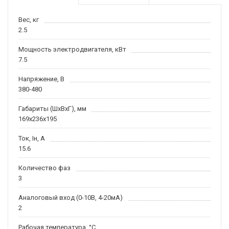
Вес, кг
2.5
Мощность электродвигателя, кВт
7.5
Напряжение, В
380-480
Габариты (ШхВхГ), мм
169х236х195
Ток, Iн, А
15.6
Количество фаз
3
Аналоговый вход (0-10В, 4-20мА)
2
Рабочая температура, °С