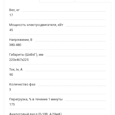
Вес, кг
17
Мощность электродвигателя, кВт
45
Напряжение, В
380-480
Габариты (ШхВхГ), мм
220x467x225
Ток, Iн, А
90
Количество фаз
3
Перегрузка, % в течение 1 минуты
175
Аналоговый вход (0-10В, 4-20мА)