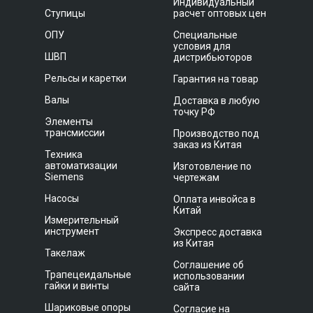
Индивидуальный
Ступицы
расчет оптовых цен
ОПУ
Специальные
условия для
ШВП
дистрибьюторов
Рельсы и каретки
Гарантия на товар
Валы
Доставка в любую
точку РФ
Элементы
трансмиссии
Производство под
заказ из Китая
Техника
автоматизации
Изготовление по
Siemens
чертежам
Насосы
Оплата инвойса в
Китай
Измерительный
инструмент
Экспресс доставка
из Китая
Такелаж
Соглашение об
Трапецеидальные
использовании
гайки и винты
сайта
Шариковые опоры
Согласие на