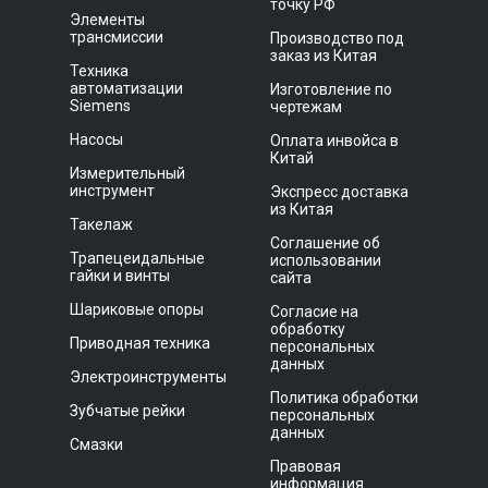
точку РФ
Элементы
трансмиссии
Производство под
заказ из Китая
Техника
автоматизации
Изготовление по
Siemens
чертежам
Насосы
Оплата инвойса в
Китай
Измерительный
инструмент
Экспресс доставка
из Китая
Такелаж
Соглашение об
Трапецеидальные
использовании
гайки и винты
сайта
Шариковые опоры
Согласие на
обработку
Приводная техника
персональных
данных
Электроинструменты
Политика обработки
Зубчатые рейки
персональных
данных
Смазки
Правовая
информация