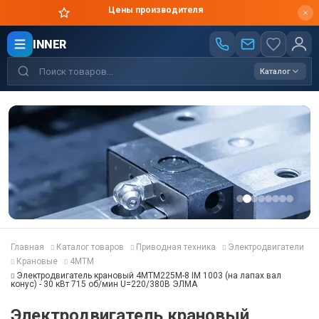
Цены производителя
INNER
Каталог
Главная
Каталог товаров
Приводная техника
Электродвигатели
Крановые
4MТM
Электродвигатель крановый 4MТM225M-8 IM 1003 (на лапах вал
конус) - 30 кВт 715 об/мин U=220/380В ЭЛМА
Электродвигатель крановый