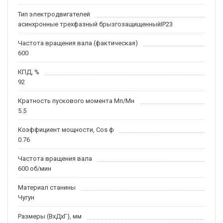
Тип электродвигателей
асинхронные трехфазный брызгозащищенныйIP23
Частота вращения вала (фактическая)
600
КПД, %
92
Кратность пускового момента Мп/Мн
5.5
Коэффициент мощности, Соs ф
0.76
Частота вращения вала
600 об/мин
Материал станины
Чугун
Размеры (ВхДхГ), мм