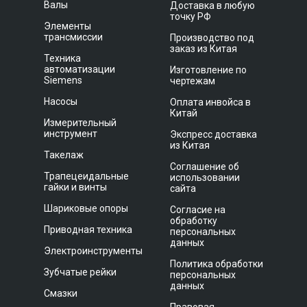
Валы
Доставка в любую
точку РФ
Элементы
трансмиссии
Производство под
заказ из Китая
Техника
автоматизации
Изготовление по
Siemens
чертежам
Насосы
Оплата инвойса в
Китай
Измерительный
инструмент
Экспресс доставка
из Китая
Такелаж
Соглашение об
Трапецеидальные
использовании
гайки и винты
сайта
Шариковые опоры
Согласие на
обработку
Приводная техника
персональных
данных
Электроинструменты
Политика обработки
Зубчатые рейки
персональных
данных
Смазки