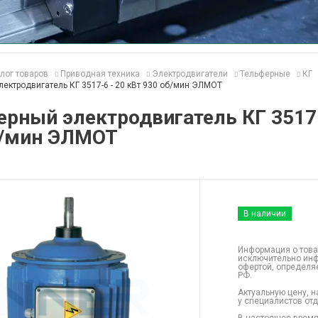
лог товаров
Приводная техника
Электродвигатели
Тельферные
КГ
ектродвигатель КГ 3517-6 - 20 кВт 930 об/мин ЭЛМОТ
рный электродвигатель КГ 3517-
б/мин ЭЛМОТ
В наличии
Информация о това
исключительно инф
офертой, определя
РФ.
Актуальную цену, н
у специалистов от