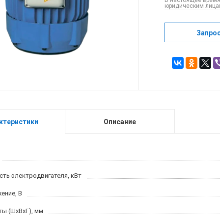
В настоящее время
юридическим лицам
Запро
ктеристики
Описание
ть электродвигателя, кВт
ение, В
ты (ШхВхГ), мм