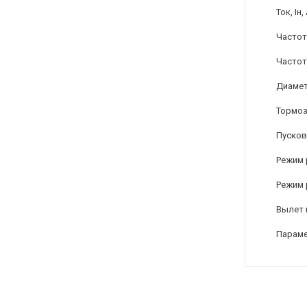
Ток, Iн,
Частот
Частот
Диамет
Тормоз
Пусков
Режим 
Режим 
Вылет 
Параме