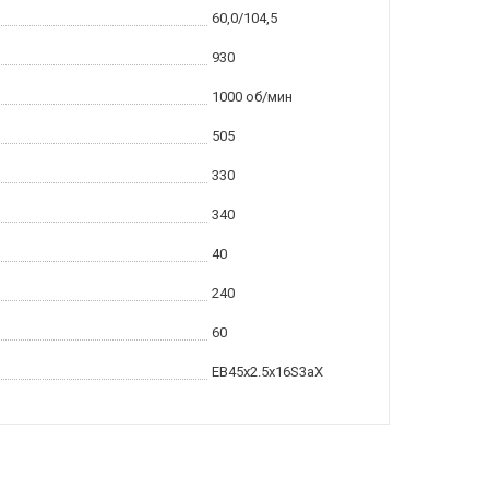
60,0/104,5
930
1000 об/мин
505
330
340
40
240
60
ЕВ45x2.5x16S3aX