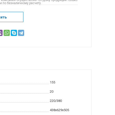
 компания осуществляет отгрузку продукции только
 по безналичному расчету.
сить
155
20
220/380
438x629x505