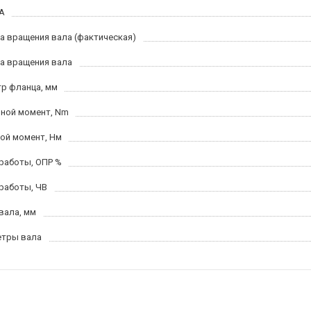
 А
а вращения вала (фактическая)
а вращения вала
р фланца, мм
ной момент, Nm
ой момент, Hм
работы, ОПР %
работы, ЧВ
вала, мм
тры вала