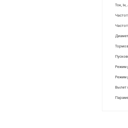
Ток, Iн,
Частот
Частот
Диамет
Тормоз
Пусков
Режим 
Режим 
Вылет 
Параме