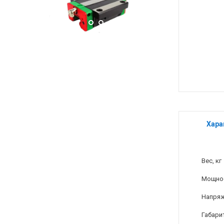
Хара
Вес, кг
Мощнос
Напряж
Габари