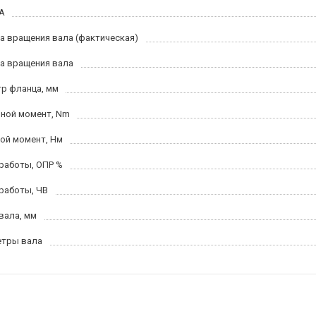
 А
а вращения вала (фактическая)
а вращения вала
р фланца, мм
ной момент, Nm
ой момент, Hм
работы, ОПР %
работы, ЧВ
вала, мм
тры вала