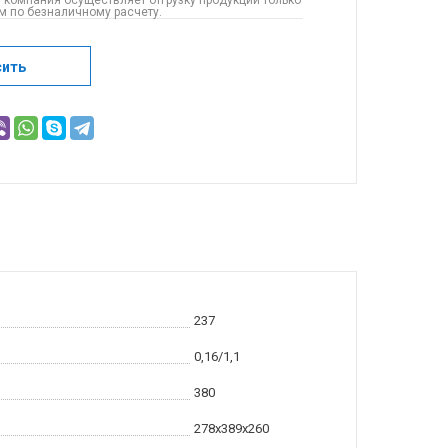
 компания осуществляет отгрузку продукции только
 по безналичному расчету.
сить
237
0,16/1,1
380
278x389x260