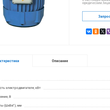
В настоящее время
юридическим лицам
Запро
ктеристики
Описание
ть электродвигателя, кВт
ение, В
ты (ШхВхГ), мм