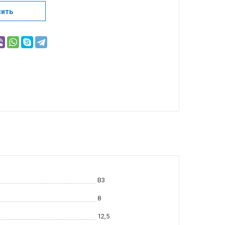
сить
B3
8
12,5