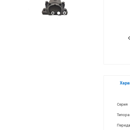
Хара
Серия
Типора
Переда