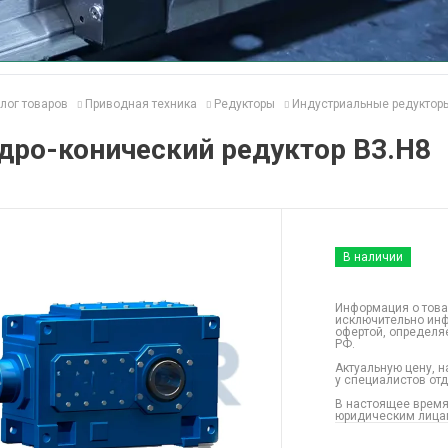
лог товаров
Приводная техника
Редукторы
Индустриальные редуктор
дро-конический редуктор B3.H8
В наличии
Информация о това
исключительно инф
офертой, определя
РФ.
Актуальную цену, н
у специалистов от
В настоящее время
юридическим лицам