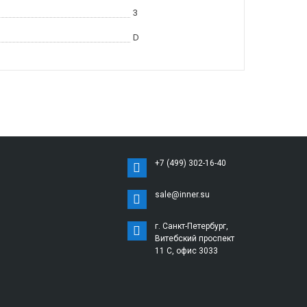
3
D
+7 (499) 302-16-40
sale@inner.su
г. Санкт-Петербург,
Витебский проспект
11 С, офис 3033