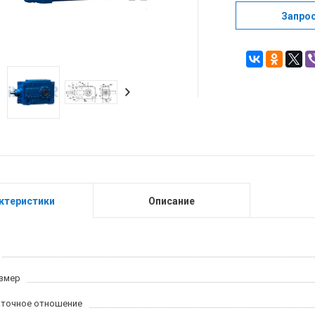
Запро
ктеристики
Описание
змер
точное отношение