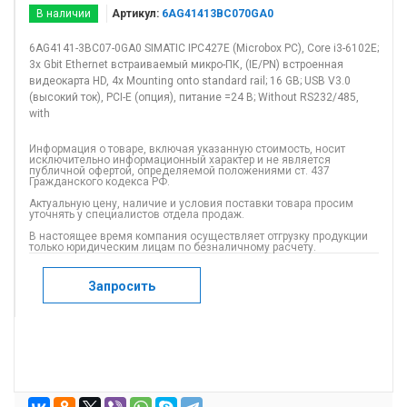
В наличии
Артикул:
6AG41413BC070GA0
6AG4141-3BC07-0GA0 SIMATIC IPC427E (Microbox PC), Core i3-6102E;
3x Gbit Ethernet встраиваемый микро-ПК, (IE/PN) встроенная
видеокарта HD, 4x Mounting onto standard rail; 16 GB; USB V3.0
(высокий ток), PCI-E (опция), питание =24 В; Without RS232/485,
with
Информация о товаре, включая указанную стоимость, носит
исключительно информационный характер и не является
публичной офертой, определяемой положениями ст. 437
Гражданского кодекса РФ.
Актуальную цену, наличие и условия поставки товара просим
уточнять у специалистов отдела продаж.
В настоящее время компания осуществляет отгрузку продукции
только юридическим лицам по безналичному расчету.
Запросить