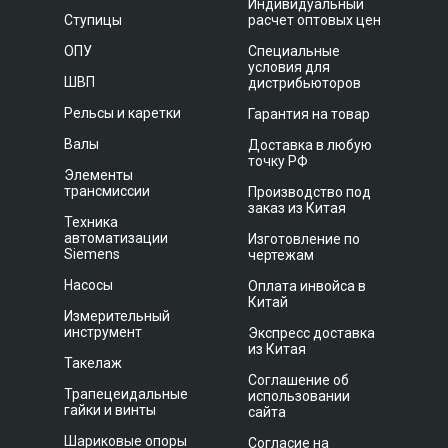
Индивидуальный
Ступицы
расчет оптовых цен
ОПУ
Специальные
условия для
ШВП
дистрибьюторов
Рельсы и каретки
Гарантия на товар
Валы
Доставка в любую
точку РФ
Элементы
трансмиссии
Производство под
заказ из Китая
Техника
автоматизации
Изготовление по
Siemens
чертежам
Насосы
Оплата инвойса в
Китай
Измерительный
инструмент
Экспресс доставка
из Китая
Такелаж
Соглашение об
Трапецеидальные
использовании
гайки и винты
сайта
Шариковые опоры
Согласие на