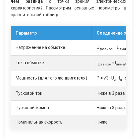
чем разница
с точки зрения электрических
характеристик? Рассмотрим основные параметры в
сравнительной таблице:
Параметр
Соединение звездо
Напряжение на обмотке
U
= U
фазное
линейное
Ток в обмотке
I
= I
фазное
линейное
Мощность (для того же двигателя)
P = √3 · U
· I
· cosφ
л
л
Пусковой ток
Ниже в 3 раза
Пусковой момент
Ниже в 3 раза
Номинальная скорость
Ниже