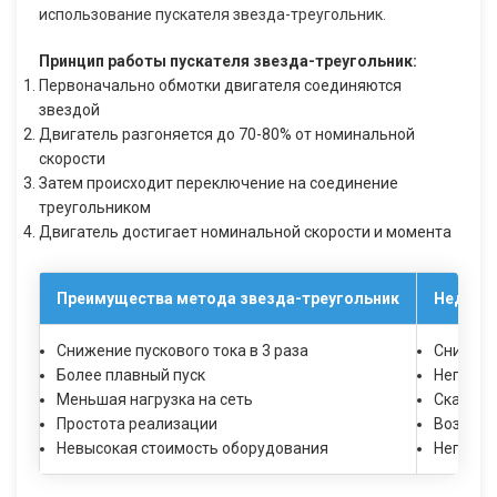
использование пускателя звезда-треугольник.
Принцип работы пускателя звезда-треугольник:
Первоначально обмотки двигателя соединяются
звездой
Двигатель разгоняется до 70-80% от номинальной
скорости
Затем происходит переключение на соединение
треугольником
Двигатель достигает номинальной скорости и момента
Преимущества метода звезда-треугольник
Недоста
Снижение пускового тока в 3 раза
Снижени
Более плавный пуск
Неприме
Меньшая нагрузка на сеть
Скачок 
Простота реализации
Возможн
Невысокая стоимость оборудования
Неприме