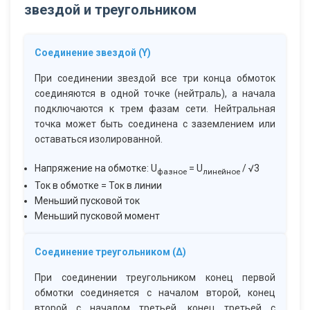
звездой и треугольником
Соединение звездой (Y)
При соединении звездой все три конца обмоток
соединяются в одной точке (нейтраль), а начала
подключаются к трем фазам сети. Нейтральная
точка может быть соединена с заземлением или
оставаться изолированной.
Напряжение на обмотке: U
= U
/ √3
фазное
линейное
Ток в обмотке = Ток в линии
Меньший пусковой ток
Меньший пусковой момент
Соединение треугольником (∆)
При соединении треугольником конец первой
обмотки соединяется с началом второй, конец
второй с началом третьей, конец третьей с