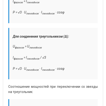
I
= I
фазное
линейное
P = √3 · U
· I
· cosφ
линейное
линейное
Для соединения треугольником (∆):
U
= U
фазное
линейное
I
= I
/ √3
фазное
линейное
P = √3 · U
· I
· cosφ
линейное
линейное
Соотношение мощностей при переключении со звезды
на треугольник: