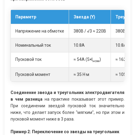
Параметр
Звезда (Y)
Треуголь
Напряжение на обмотке
380В / √3 ≈ 220В
380В
Номинальный ток
10.8А
10.8А
Пусковой ток
≈ 54А (5×I
)
≈ 162А (1
ном
Пусковой момент
≈ 35 Н·м
≈ 105 Н·м
Соединение звезда и треугольник электродвигателя
в чем разница
на практике показывает этот пример.
При соединении звездой пусковой ток значительно
ниже, что делает запуск более "мягким", но при этом и
пусковой момент ниже в 3 раза.
Пример 2: Переключение со звезды на треугольник