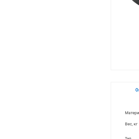
О
Матер
Вес, кг
Тип