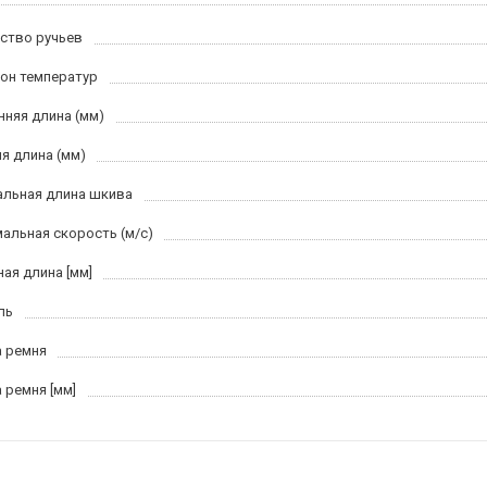
ство ручьев
он температур
нняя длина (мм)
я длина (мм)
льная длина шкива
альная скорость (м/c)
ная длина [мм]
ль
 ремня
 ремня [мм]