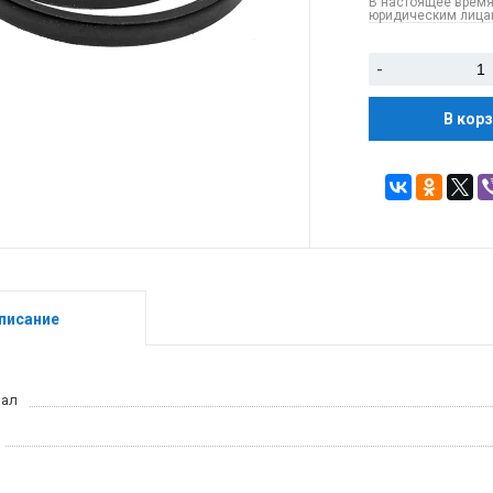
В настоящее время
юридическим лицам
-
В кор
писание
иал