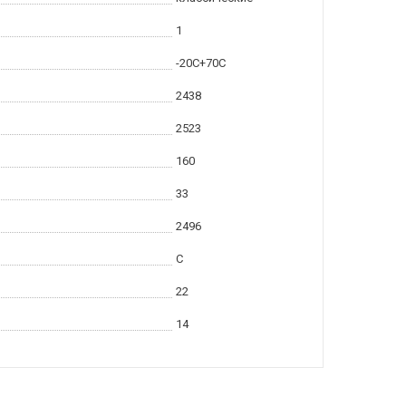
1
-20С+70С
2438
2523
160
33
2496
C
22
14