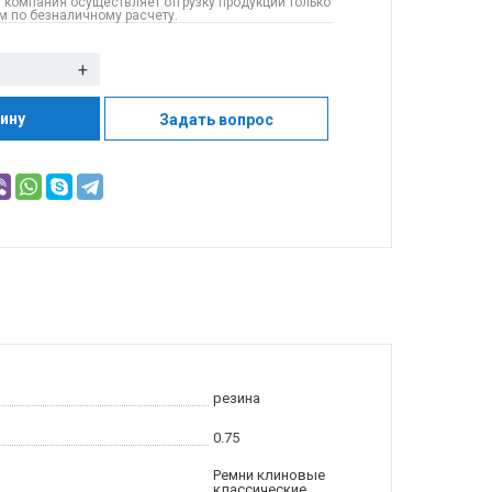
 компания осуществляет отгрузку продукции только
 по безналичному расчету.
+
зину
Задать вопрос
резина
0.75
Ремни клиновые
классические