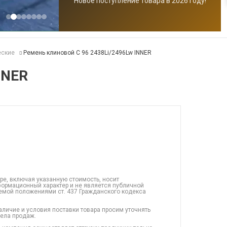
Новое поступление товара в 2026 году!
еские
Ремень клиновой C 96 2438Li/2496Lw INNER
NNER
ре, включая указанную стоимость, носит
ормационный характер и не является публичной
емой положениями ст. 437 Гражданского кодекса
аличие и условия поставки товара просим уточнять
дела продаж.