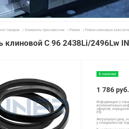
лог товаров
Элементы трансмиссии
Ремни
Ремни клиновые классич
 клиновой C 96 2438Li/2496Lw I
В наличии
1 786
руб.
Информация о това
исключительно инф
офертой, определя
РФ.
Актуальную цену, н
у специалистов от