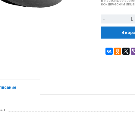
В настоящее время
юридическим лицам
-
В кор
писание
иал