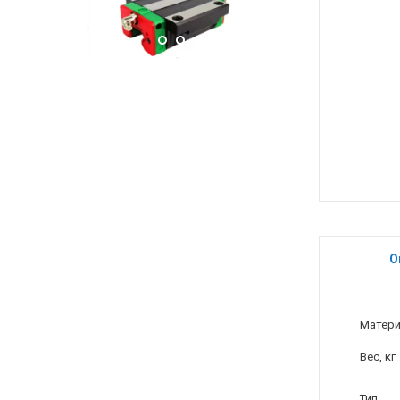
О
Матер
Вес, кг
Тип