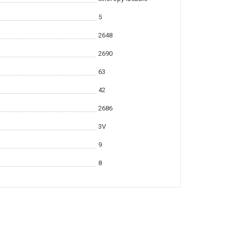
5
2648
2690
63
42
2686
3V
9
8