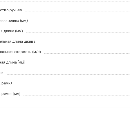
ство ручьев
нняя длина (мм)
я длина (мм)
льная длина шкива
альная скорость (м/c)
ная длина [мм]
ль
 ремня
 ремня [мм]