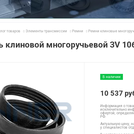
лог товаров
Элементы трансмиссии
Ремни
Ремни клиновые многору
 клиновой многоручьевой 3V 10
В наличии
10 537
ру
Информация о това
исключительно инф
офертой, определя
РФ.
Актуальную цену, н
у специалистов от