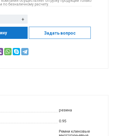
 компания осуществляет отгрузку продукции только
 по безналичному расчету.
+
зину
Задать вопрос
резина
0.95
Ремни клиновые
многоручьевые