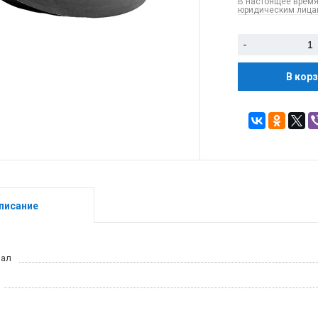
В настоящее время
юридическим лицам
-
В кор
писание
иал