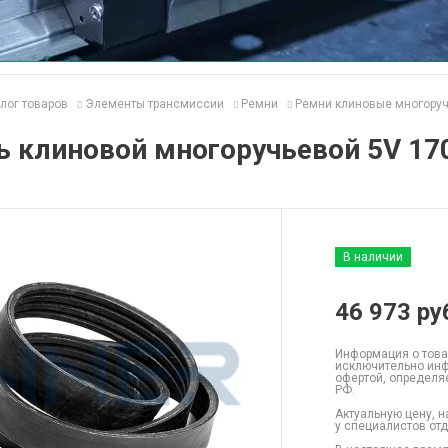
лог товаров
Элементы трансмиссии
Ремни
Ремни клиновые многору
 клиновой многоручьевой 5V 17
В наличии
46 973
ру
Информация о това
исключительно инф
офертой, определя
РФ.
Актуальную цену, н
у специалистов от