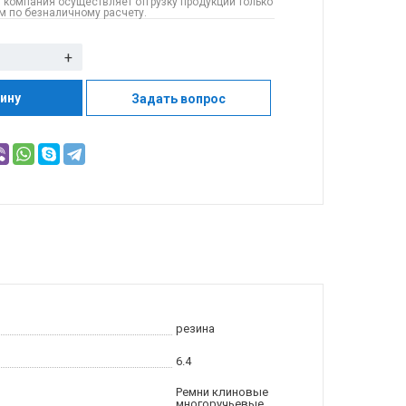
 компания осуществляет отгрузку продукции только
 по безналичному расчету.
+
зину
Задать вопрос
резина
6.4
Ремни клиновые
многоручьевые