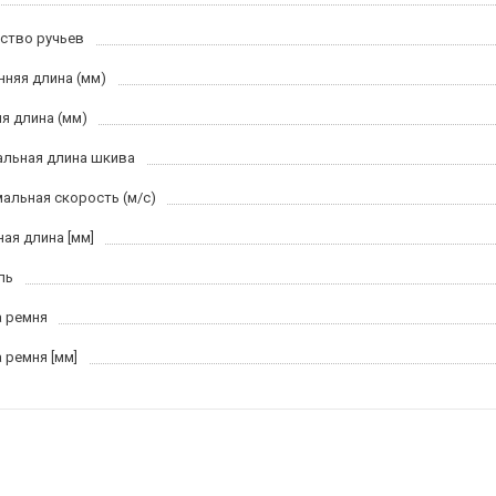
ство ручьев
нняя длина (мм)
я длина (мм)
льная длина шкива
альная скорость (м/c)
ная длина [мм]
ль
 ремня
 ремня [мм]