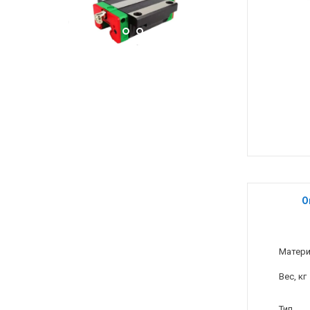
О
Матер
Вес, кг
Тип