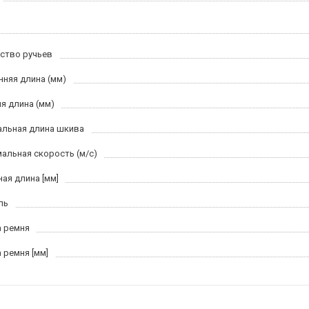
ство ручьев
нняя длина (мм)
я длина (мм)
льная длина шкива
альная скорость (м/c)
ная длина [мм]
ль
 ремня
 ремня [мм]