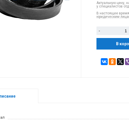
Актуальную цену, н
у специалистов от
В настоящее время
юридическим лицам
-
В кор
писание
иал