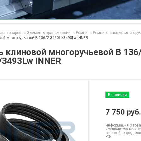
лог товаров
Элементы трансмиссии
Ремни
Ремни клиновые многору
ой многоручьевой B 136/2 3450Li/3493Lw INNER
 клиновой многоручьевой B 136
/3493Lw INNER
В наличии
7 750
руб.
Информация о това
исключительно инф
офертой, определя
РФ.