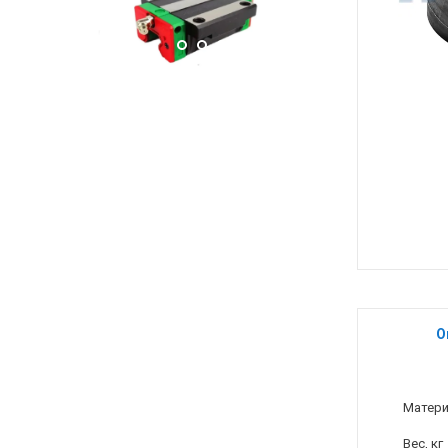
О
Матер
Вес, кг