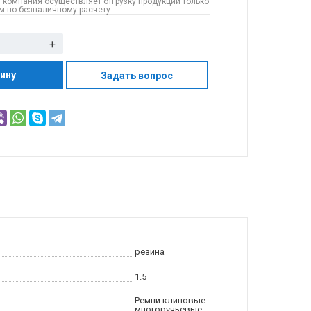
 компания осуществляет отгрузку продукции только
 по безналичному расчету.
+
зину
Задать вопрос
резина
1.5
Ремни клиновые
многоручьевые