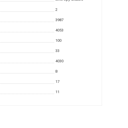
2
3987
4053
100
33
4030
B
17
11