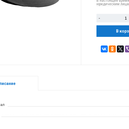
В настоящее время
юридическим лицам
-
В кор
писание
иал