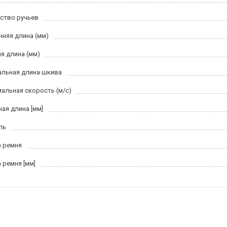
ство ручьев
нняя длина (мм)
я длина (мм)
льная длина шкива
альная скорость (м/c)
ная длина [мм]
ль
 ремня
 ремня [мм]