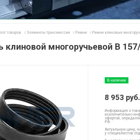
лог товаров
Элементы трансмиссии
Ремни
Ремни клиновые многору
 клиновой многоручьевой B 157/
В наличии
8 953
руб.
Информация о това
исключительно инф
офертой, определя
РФ.
Актуальную цену, н
у специалистов от