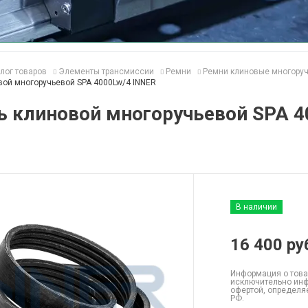
лог товаров
Элементы трансмиссии
Ремни
Ремни клиновые многору
вой многоручьевой SPA 4000Lw/4 INNER
ь клиновой многоручьевой SPA 4
В наличии
16 400
ру
Информация о това
исключительно инф
офертой, определя
РФ.