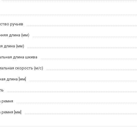
ство ручьев
нняя длина (мм)
я длина (мм)
льная длина шкива
альная скорость (м/c)
ная длина [мм]
ль
 ремня
 ремня [мм]