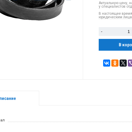
Актуальную цену, н
у специалистов от
В настоящее время
юридическим лицам
-
В кор
писание
иал