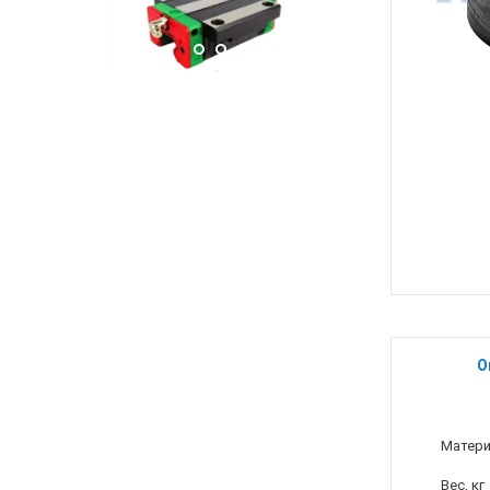
О
Матер
Вес, кг