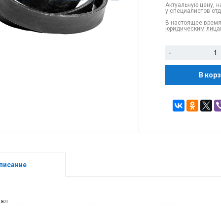
Актуальную цену, н
у специалистов от
В настоящее время
юридическим лицам
-
В кор
писание
иал