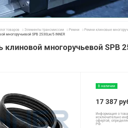
лог товаров
Элементы трансмиссии
Ремни
Ремни клиновые многору
вой многоручьевой SPB 2530Lw/5 INNER
ь клиновой многоручьевой SPB 2
В наличии
17 387
ру
Информация о това
исключительно инф
офертой, определя
РФ.