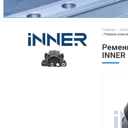
Главная
Ката
Ремень клино
Ремен
INNER