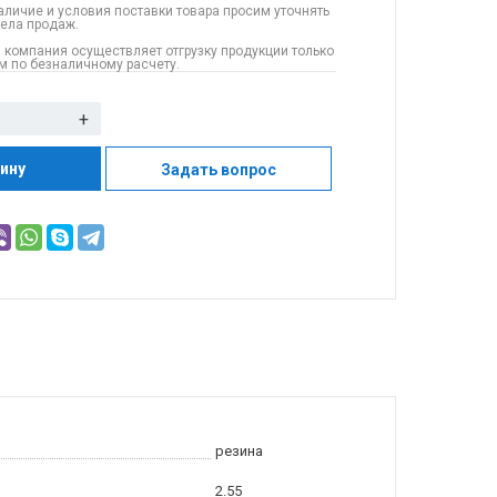
аличие и условия поставки товара просим уточнять
дела продаж.
 компания осуществляет отгрузку продукции только
 по безналичному расчету.
+
зину
Задать вопрос
резина
2.55