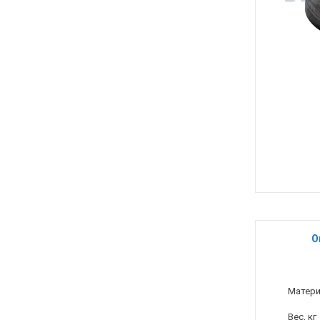
О
Матер
Вес, кг