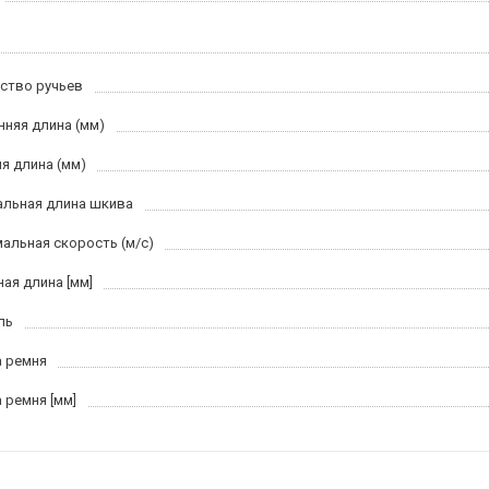
ство ручьев
нняя длина (мм)
я длина (мм)
льная длина шкива
альная скорость (м/c)
ная длина [мм]
ль
 ремня
 ремня [мм]