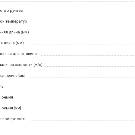
ство ручьев
он температур
нняя длина (мм)
я длина (мм)
льная длина шкива
альная скорость (м/c)
ная длина [мм]
ль
 ремня
 ремня [мм]
я поверхность