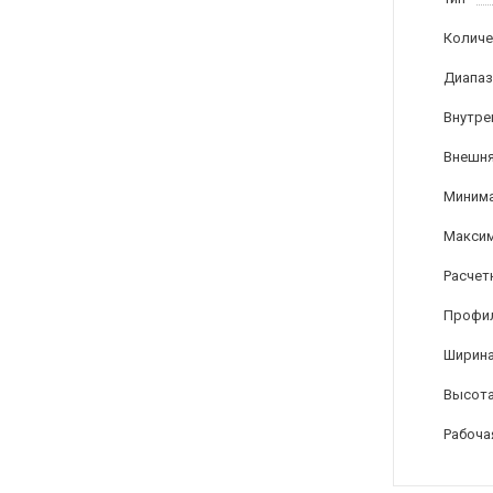
Количе
Диапаз
Внутре
Внешня
Минима
Максим
Расчет
Профи
Ширина
Высота
Рабоча