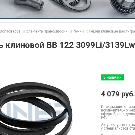
лог товаров
Элементы трансмиссии
Ремни
Ремни клиновые шестигр
 клиновой BB 122 3099Li/3139Lw
В наличии
4 079
руб.
Информация о това
исключительно инф
офертой, определя
РФ.
Актуальную цену, н
у специалистов от