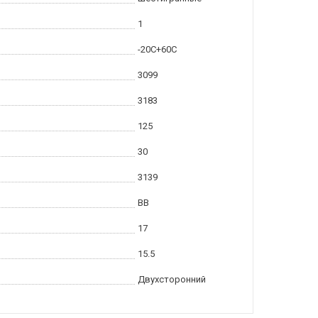
1
-20С+60С
3099
3183
125
30
3139
BB
17
15.5
Двухсторонний