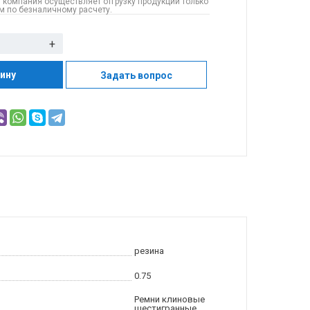
 компания осуществляет отгрузку продукции только
 по безналичному расчету.
+
зину
Задать вопрос
резина
0.75
Ремни клиновые
шестигранные