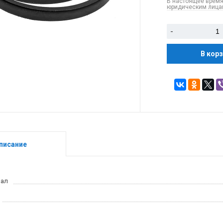
В настоящее время
юридическим лицам
-
В кор
писание
иал