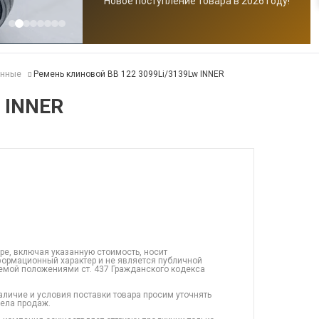
Новое поступление товара в 2026 году!
анные
Ремень клиновой BB 122 3099Li/3139Lw INNER
 INNER
ре, включая указанную стоимость, носит
ормационный характер и не является публичной
емой положениями ст. 437 Гражданского кодекса
аличие и условия поставки товара просим уточнять
дела продаж.