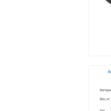
О
Матер
Вес, кг
Тип