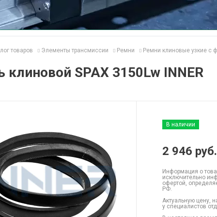
лог товаров
Элементы трансмиссии
Ремни
Ремни клиновые узкие с 
ь клиновой SPAX 3150Lw INNER
В наличии
2 946
руб.
Информация о това
исключительно инф
офертой, определя
РФ.
Актуальную цену, н
у специалистов от