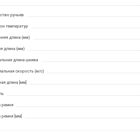
ство ручьев
он температур
нняя длина (мм)
я длина (мм)
льная длина шкива
альная скорость (м/c)
ная длина [мм]
ль
 ремня
 ремня [мм]