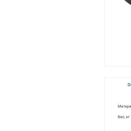
О
Матер
Вес, кг