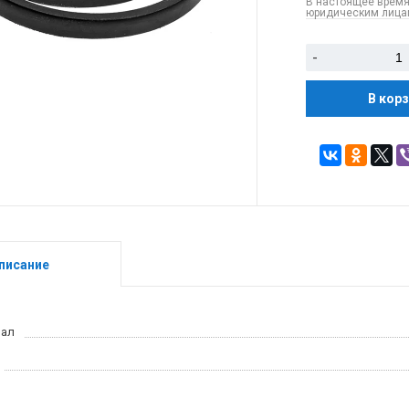
В настоящее время
юридическим лицам
-
В кор
писание
иал