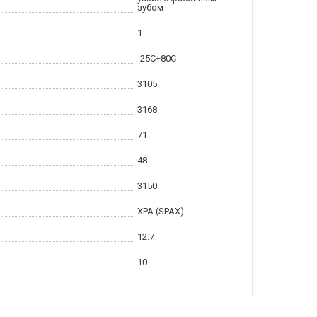
зубом
1
-25С+80С
3105
3168
71
48
3150
XPA (SPAX)
12.7
10