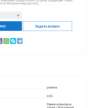
 компания осуществляет отгрузку продукции только
 по безналичному расчету.
+
зину
Задать вопрос
резина
0.35
Ремни клиновые
узкие с фасонным