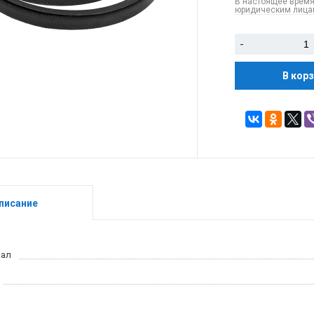
В настоящее время
юридическим лицам
-
В кор
писание
иал