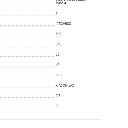
зубом
1
-25С+80С
593
643
56
48
630
XPZ (SPZX)
9.7
8