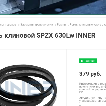
лог товаров
Элементы трансмиссии
Ремни
Ремни клиновые узкие с 
ь клиновой SPZX 630Lw INNER
В наличии
379
руб.
Информация о това
исключительно инф
офертой, определя
РФ.
Актуальную цену, н
у специалистов от