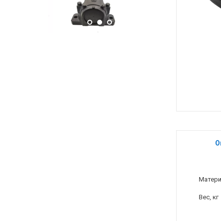
О
Матер
Вес, кг