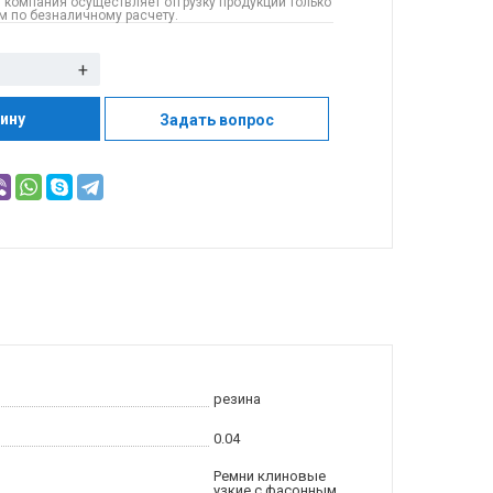
 компания осуществляет отгрузку продукции только
 по безналичному расчету.
+
зину
Задать вопрос
резина
0.04
Ремни клиновые
узкие с фасонным