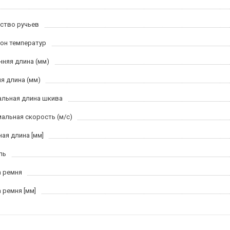
ство ручьев
он температур
нняя длина (мм)
я длина (мм)
льная длина шкива
альная скорость (м/c)
ная длина [мм]
ль
 ремня
 ремня [мм]