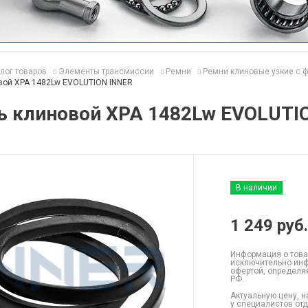
лог товаров
Элементы трансмиссии
Ремни
Ремни клиновые узкие с 
вой XPA 1482Lw EVOLUTION INNER
ь клиновой XPA 1482Lw EVOLUTI
В наличии
1 249
руб.
Информация о това
исключительно инф
офертой, определя
РФ.
Актуальную цену, н
у специалистов от