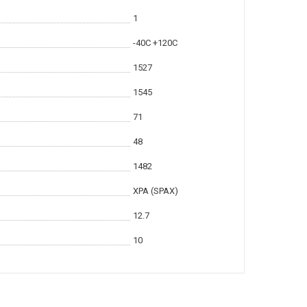
1
-40С +120С
1527
1545
71
48
1482
XPA (SPAX)
12.7
10