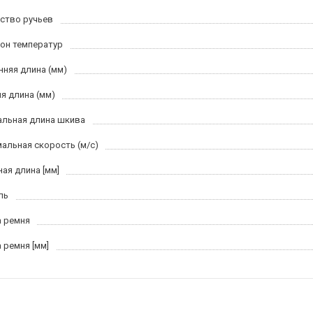
ство ручьев
он температур
нняя длина (мм)
я длина (мм)
льная длина шкива
альная скорость (м/c)
ная длина [мм]
ль
 ремня
 ремня [мм]