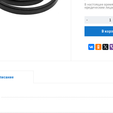
В настоящее время
юридическим лицам
-
В кор
писание