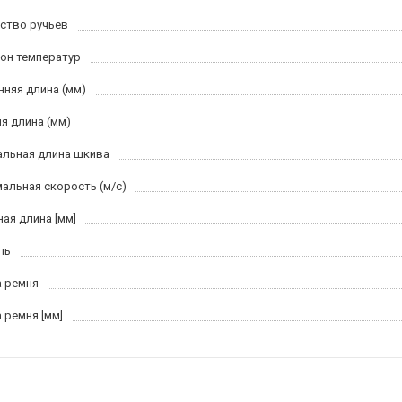
ство ручьев
он температур
нняя длина (мм)
я длина (мм)
льная длина шкива
альная скорость (м/c)
ная длина [мм]
ль
 ремня
 ремня [мм]