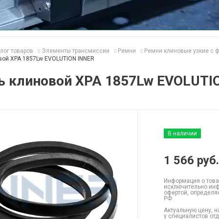
лог товаров
Элементы трансмиссии
Ремни
Ремни клиновые узкие с 
вой XPA 1857Lw EVOLUTION INNER
ь клиновой XPA 1857Lw EVOLUTI
В наличии
1 566
руб.
Информация о това
исключительно инф
офертой, определя
РФ.
Актуальную цену, н
у специалистов от