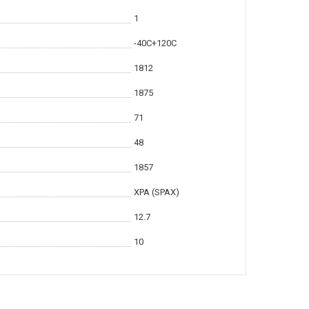
1
-40С+120С
1812
1875
71
48
1857
XPA (SPAX)
12.7
10