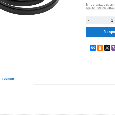
В настоящее время
юридическим лицам
-
В кор
писание