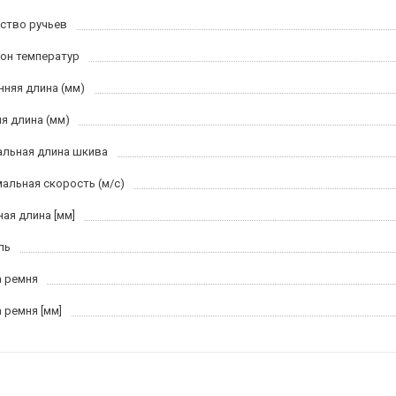
ство ручьев
он температур
нняя длина (мм)
я длина (мм)
льная длина шкива
альная скорость (м/c)
ная длина [мм]
ль
 ремня
 ремня [мм]