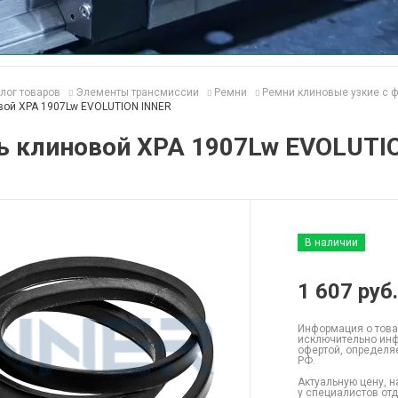
лог товаров
Элементы трансмиссии
Ремни
Ремни клиновые узкие с 
вой XPA 1907Lw EVOLUTION INNER
ь клиновой XPA 1907Lw EVOLUTI
В наличии
1 607
руб.
Информация о това
исключительно инф
офертой, определя
РФ.
Актуальную цену, н
у специалистов от