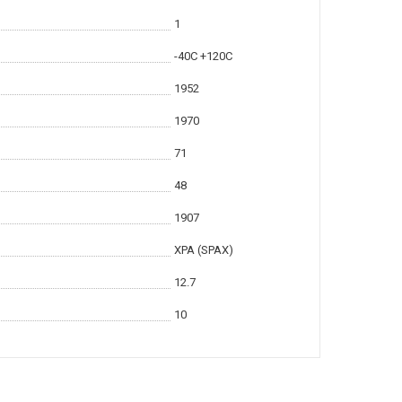
1
-40С +120С
1952
1970
71
48
1907
XPA (SPAX)
12.7
10