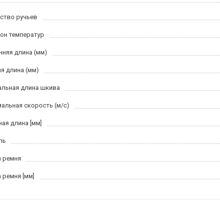
ство ручьев
он температур
нняя длина (мм)
я длина (мм)
льная длина шкива
альная скорость (м/c)
ная длина [мм]
ль
 ремня
 ремня [мм]