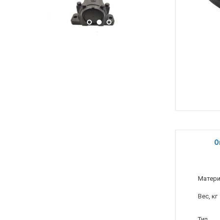
О
Матер
Вес, кг
Тип