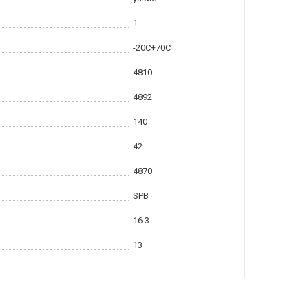
1
-20С+70С
4810
4892
140
42
4870
SPB
16.3
13