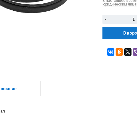
В настоящее время
юридическим лицам
-
В кор
писание
иал