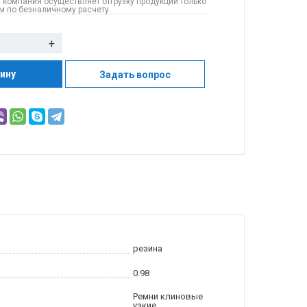
 компания осуществляет отгрузку продукции только
 по безналичному расчету.
+
зину
Задать вопрос
резина
0.98
Ремни клиновые
узкие