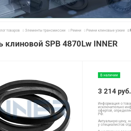
лог товаров
Элементы трансмиссии
Ремни
Ремни клиновые узкие
ь клиновой SPB 4870Lw INNER
В наличии
3 214
руб.
Информация о това
исключительно инф
офертой, определя
РФ.
Актуальную цену, н
у специалистов от