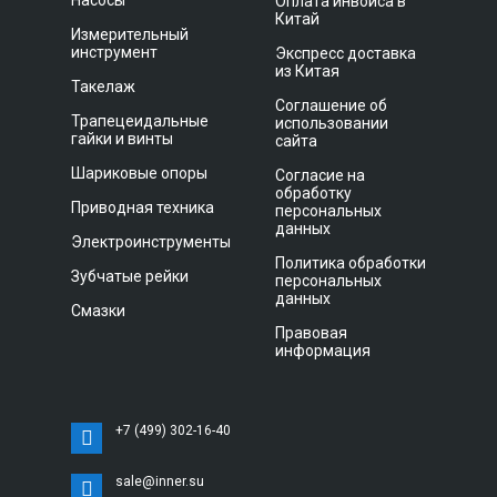
Насосы
Оплата инвойса в
Китай
Измерительный
инструмент
Экспресс доставка
из Китая
Такелаж
Соглашение об
Трапецеидальные
использовании
гайки и винты
сайта
Шариковые опоры
Согласие на
обработку
Приводная техника
персональных
данных
Электроинструменты
Политика обработки
Зубчатые рейки
персональных
данных
Смазки
Правовая
информация
+7 (499) 302-16-40
sale@inner.su