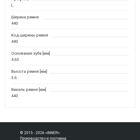
L
Ширина ремня
440
Код ширины ремня
440
Основание зуба [мм]
4.65
Высота ремня [мм]
3.6
Викель ремня [мм]
440
© 2015 - 2026 «INNER»:
Производство и поставка