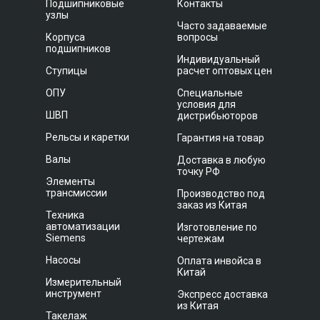
Подшипниковые
Контакты
узлы
Часто задаваемые
Корпуса
вопросы
подшипников
Индивидуальный
Ступицы
расчет оптовых цен
ОПУ
Специальные
условия для
ШВП
дистрибьюторов
Рельсы и каретки
Гарантия на товар
Валы
Доставка в любую
точку РФ
Элементы
трансмиссии
Производство под
заказ из Китая
Техника
автоматизации
Изготовление по
Siemens
чертежам
Насосы
Оплата инвойса в
Китай
Измерительный
инструмент
Экспресс доставка
из Китая
Такелаж