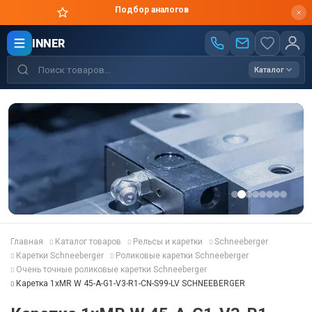
Подбор аналогов
INNER
Каталог
Главная
Каталог товаров
Рельсы и каретки
Schneeberger
Каретки Schneeberger
Роликовые каретки Schneeberger
Очень точные роликовые каретки Schneeberger
Каретка 1хMR W 45-A-G1-V3-R1-CN-S99-LV SCHNEEBERGER