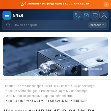
Оригинальная продукция в короткие сроки
INNER
Каталог
Главная
Каталог товаров
Рельсы и каретки
Schneeberger
Каретки Schneeberger
Роликовые каретки Schneeberger
Очень точные роликовые каретки Schneeberger
Каретка 1хMR W 45-C-G1-V1-R1-CH-S99-LN SCHNEEBERGER