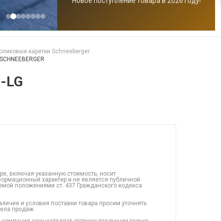
Новое поступление товара в 2026 году!
оликовые каретки Schneeberger
G SCHNEEBERGER
9-LG
ре, включая указанную стоимость, носит
ормационный характер и не является публичной
емой положениями ст. 437 Гражданского кодекса
аличие и условия поставки товара просим уточнять
дела продаж.