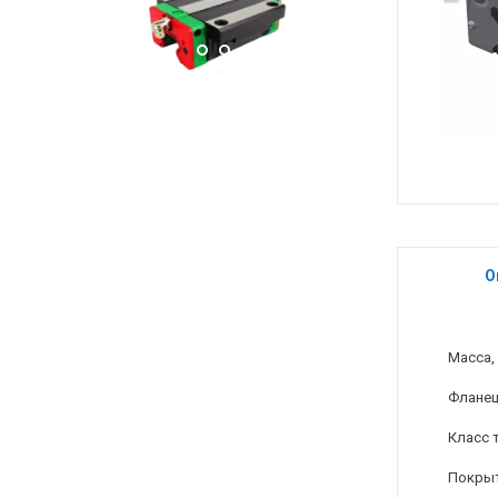
О
Масса, 
Флане
Класс 
Покры