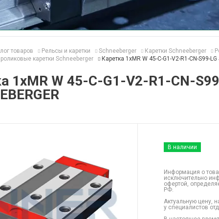
лог товаров
Рельсы и каретки
Schneeberger
Каретки Schneeberger
Р
роликовые каретки Schneeberger
Каретка 1хMR W 45-C-G1-V2-R1-CN-S99-L
ка 1хMR W 45-C-G1-V2-R1-CN-S9
EBERGER
В наличии
Информация о това
исключительно инф
офертой, определя
РФ.
Актуальную цену, н
у специалистов от