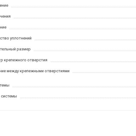
ение
ачения
ние
ство уплотнений
тельный размер
р крепежного отверстия
ние между крепежными отверстиями
стемы
 системы