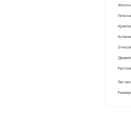
Уплотн
Тела к
Крепле
Количе
Относи
Диамет
Растоя
Тип си
Размер