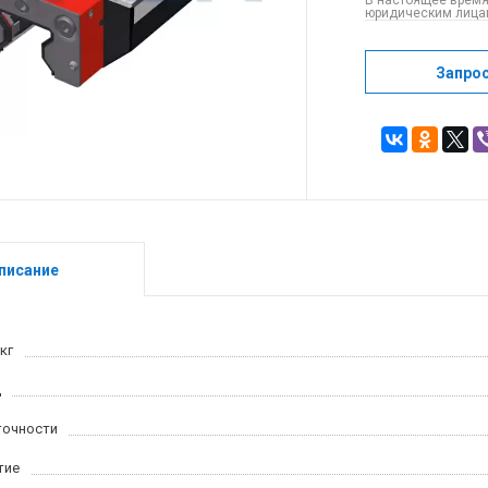
В настоящее время
юридическим лицам
Запро
писание
кг
ц
точности
тие