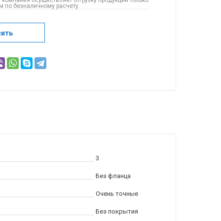
 компания осуществляет отгрузку продукции только
 по безналичному расчету.
сить
3
Без фланца
Очень точные
Без покрытия