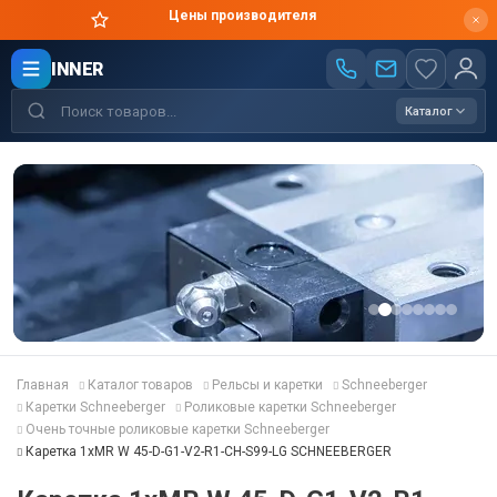
Цены производителя
INNER
Каталог
Главная
Каталог товаров
Рельсы и каретки
Schneeberger
Каретки Schneeberger
Роликовые каретки Schneeberger
Очень точные роликовые каретки Schneeberger
Каретка 1хMR W 45-D-G1-V2-R1-CH-S99-LG SCHNEEBERGER