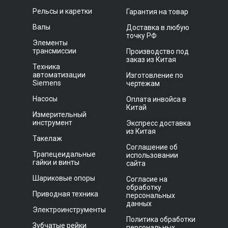
Рельсы и каретки
Гарантия на товар
Валы
Доставка в любую
точку РФ
Элементы
трансмиссии
Производство под
заказ из Китая
Техника
автоматизации
Изготовление по
Siemens
чертежам
Насосы
Оплата инвойса в
Китай
Измерительный
инструмент
Экспресс доставка
из Китая
Такелаж
Соглашение об
Трапецеидальные
использовании
гайки и винты
сайта
Шариковые опоры
Согласие на
обработку
Приводная техника
персональных
данных
Электроинструменты
Политика обработки
Зубчатые рейки
персональных