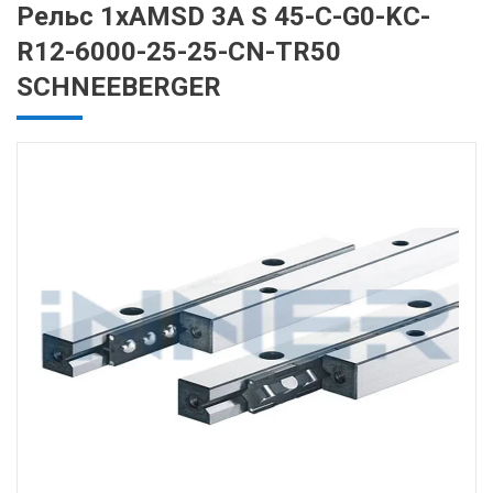
Рельс 1хAMSD 3A S 45-C-G0-KC-
R12-6000-25-25-CN-TR50
SCHNEEBERGER