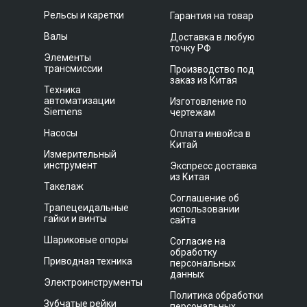
Рельсы и каретки
Гарантия на товар
Валы
Доставка в любую
точку РФ
Элементы
трансмиссии
Производство под
заказ из Китая
Техника
автоматизации
Изготовление по
Siemens
чертежам
Насосы
Оплата инвойса в
Китай
Измерительный
инструмент
Экспресс доставка
из Китая
Такелаж
Соглашение об
Трапецеидальные
использовании
гайки и винты
сайта
Шариковые опоры
Согласие на
обработку
Приводная техника
персональных
данных
Электроинструменты
Политика обработки
Зубчатые рейки
персональных