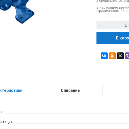
у специалистов от
В настоящее время
юридическим лицам
-
В кор
ктеристики
Описание
л
ктация