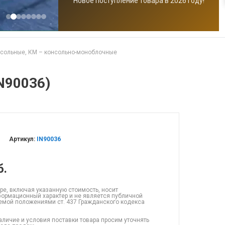
Новое поступление товара в 2026 году!
онсольные, КМ – консольно-моноблочные
N90036)
Артикул:
IN90036
б.
ре, включая указанную стоимость, носит
ормационный характер и не является публичной
емой положениями ст. 437 Гражданского кодекса
аличие и условия поставки товара просим уточнять