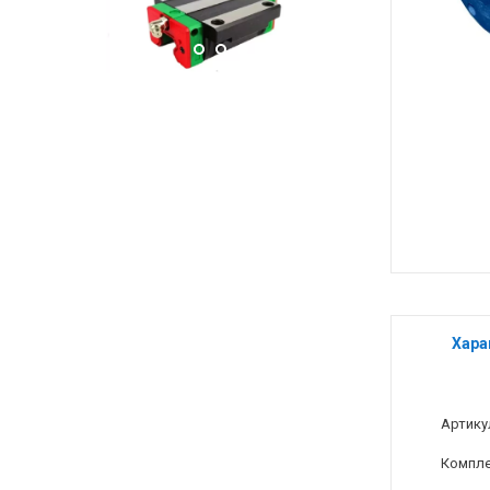
Хара
Артику
Компле