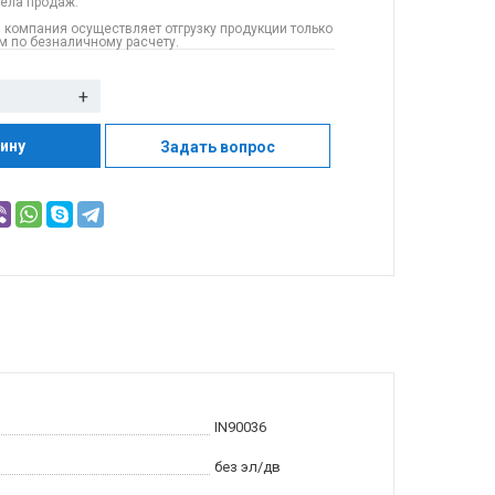
дела продаж.
 компания осуществляет отгрузку продукции только
 по безналичному расчету.
+
зину
Задать вопрос
IN90036
без эл/дв