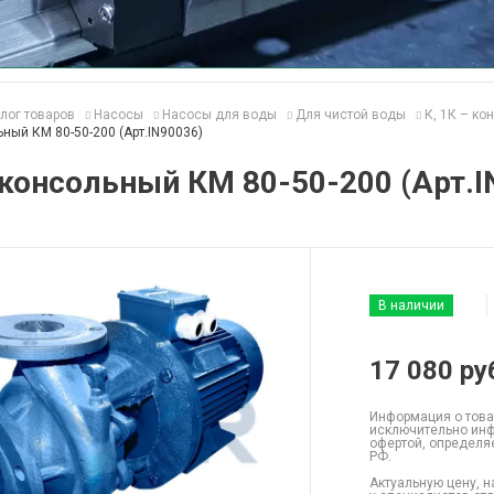
лог товаров
Насосы
Насосы для воды
Для чистой воды
К, 1К – к
ный КМ 80-50-200 (Арт.IN90036)
консольный КМ 80-50-200 (Арт.I
В наличии
17 080
ру
Информация о това
исключительно инф
офертой, определя
РФ.
Актуальную цену, н