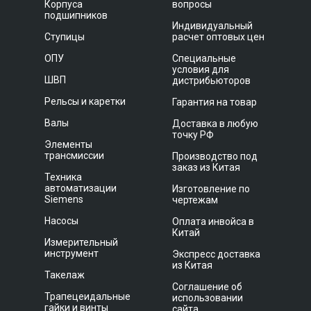
Корпуса
вопросы
подшипников
Индивидуальный
Ступицы
расчет оптовых цен
ОПУ
Специальные
условия для
ШВП
дистрибьюторов
Рельсы и каретки
Гарантия на товар
Валы
Доставка в любую
точку РФ
Элементы
трансмиссии
Производство под
заказ из Китая
Техника
автоматизации
Изготовление по
Siemens
чертежам
Насосы
Оплата инвойса в
Китай
Измерительный
инструмент
Экспресс доставка
из Китая
Такелаж
Соглашение об
Трапецеидальные
использовании
гайки и винты
сайта