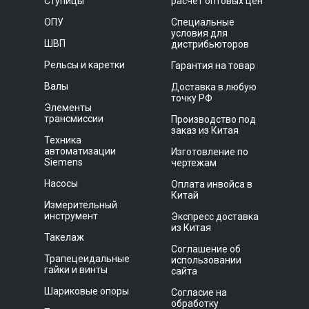
Ступицы
расчет оптовых цен
ОПУ
Специальные
условия для
ШВП
дистрибьюторов
Рельсы и каретки
Гарантия на товар
Валы
Доставка в любую
точку РФ
Элементы
трансмиссии
Производство под
заказ из Китая
Техника
автоматизации
Изготовление по
Siemens
чертежам
Насосы
Оплата инвойса в
Китай
Измерительный
инструмент
Экспресс доставка
из Китая
Такелаж
Соглашение об
Трапецеидальные
использовании
гайки и винты
сайта
Шариковые опоры
Согласие на
обработку