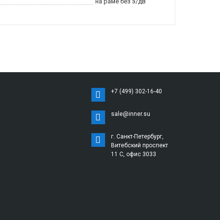
на раме без э/дв
+7 (499) 302-16-40
sale@inner.su
г. Санкт-Петербург,
Витебский проспект
11 С, офис 3033