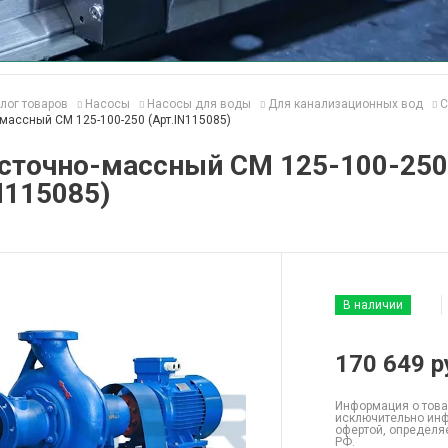
лог товаров
Насосы
Насосы для воды
Для канализационных вод
С
массный СМ 125-100-250 (Арт.IN115085)
 сточно-массный СМ 125-100-250
N115085)
В наличии
170 649
р
Информация о това
исключительно инф
офертой, определя
РФ.