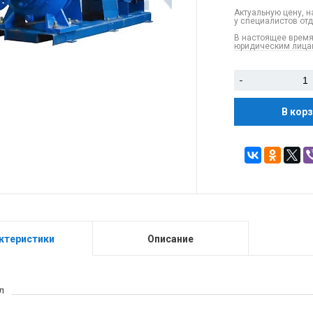
Актуальную цену, н
у специалистов от
В настоящее время
юридическим лицам
-
В кор
ктеристики
Описание
л