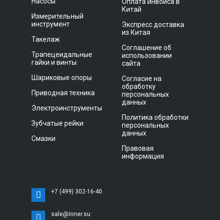
Насосы
Оплата инвойса в
Китай
Измерительный
инструмент
Экспресс доставка
из Китая
Такелаж
Соглашение об
Трапецеидальные
использовании
гайки и винты
сайта
Шариковые опоры
Согласие на
обработку
Приводная техника
персональных
данных
Электроинструменты
Политика обработки
Зубчатые рейки
персональных
данных
Смазки
Правовая
информация
+7 (499) 302-16-40
sale@inner.su